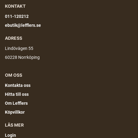
KONTAKT
011-120212
ebutik@lefflers.se
ADRESS
Lindövägen 55
60228 Norrköping
OM OSS
Kontakta oss
Hitta till oss
Om Lefflers
Köpvillkor
LÄS MER
Login