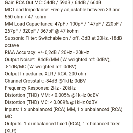
Gain RCA Out MC: 54dB / 59dB / 64dB / 66dB
MC Load Impedance: Freely adjustable between 33 and
550 ohm / 47 kohm
MM Load Capacitance: 47pF / 100pF / 147pF / 220pF /
267pF / 320pF / 367pF @ 47 kohm
Subsonic Filter: Switchable on / off, -3dB at 20Hz, -18dB
octave
RIAA Accuracy: +/- 0,2dB / 20Hz - 20kHz
Output Noise*: -84dB/MM ("A" weighted ref: 0dBV),
-81dB/MC ("A" weighted ref: 0dBV)
Output Impedance XLR / RCA: 200 ohm
Channel Crosstalk: -84dB @1kHz 0dBV
Frequency Response: 2Hz - 20kHz
Distortion (THD) MM: < 0.005% @1kHz 0dBV
Distortion (THD) MC: < 0.009% @1kHz 0dBV
Inputs: 1 x unbalanced (RCA) MM, 1 x unbalanced (RCA)
MC
Outputs: 1 x unbalanced fixed (RCA), 1 x balanced fixed
(XLR)