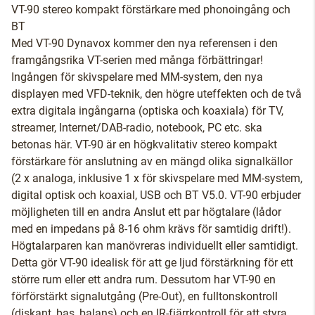
VT-90 stereo kompakt förstärkare med phonoingång och
BT
Med VT-90 Dynavox kommer den nya referensen i den
framgångsrika VT-serien med många förbättringar!
Ingången för skivspelare med MM-system, den nya
displayen med VFD-teknik, den högre uteffekten och de två
extra digitala ingångarna (optiska och koaxiala) för TV,
streamer, Internet/DAB-radio, notebook, PC etc. ska
betonas här. VT-90 är en högkvalitativ stereo kompakt
förstärkare för anslutning av en mängd olika signalkällor
(2 x analoga, inklusive 1 x för skivspelare med MM-system,
digital optisk och koaxial, USB och BT V5.0. VT-90 erbjuder
möjligheten till en andra Anslut ett par högtalare (lådor
med en impedans på 8-16 ohm krävs för samtidig drift!).
Högtalarparen kan manövreras individuellt eller samtidigt.
Detta gör VT-90 idealisk för att ge ljud förstärkning för ett
större rum eller ett andra rum. Dessutom har VT-90 en
förförstärkt signalutgång (Pre-Out), en fulltonskontroll
(diskant, bas, balans) och en IR-fjärrkontroll för att styra