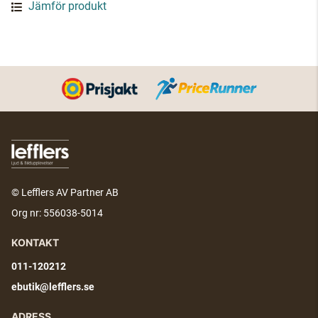
Jämför produkt
© Lefflers AV Partner AB
Org nr: 556038-5014
KONTAKT
011-120212
ebutik@lefflers.se
ADRESS