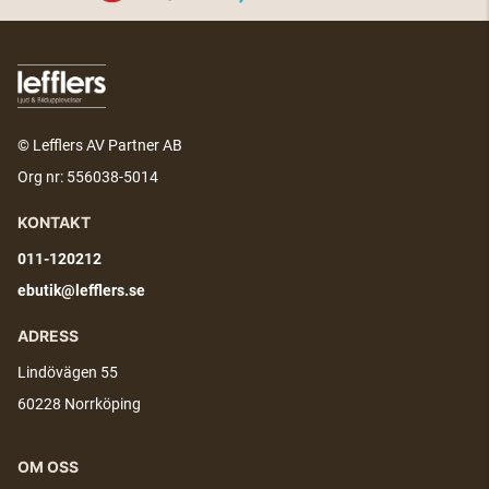
© Lefflers AV Partner AB
Org nr: 556038-5014
KONTAKT
011-120212
ebutik@lefflers.se
ADRESS
Lindövägen 55
60228 Norrköping
OM OSS