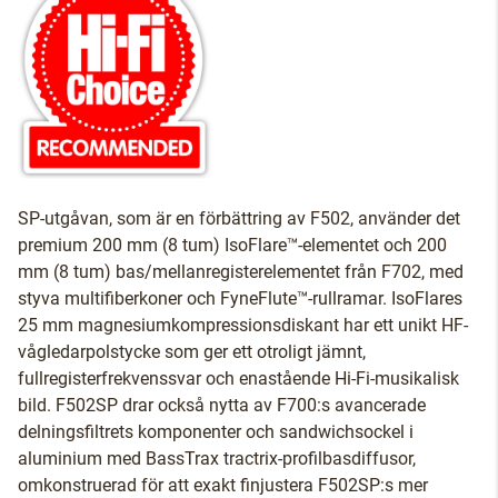
SP-utgåvan, som är en förbättring av F502, använder det
premium 200 mm (8 tum) IsoFlare™-elementet och 200
mm (8 tum) bas/mellanregisterelementet från F702, med
styva multifiberkoner och FyneFlute™-rullramar. IsoFlares
25 mm magnesiumkompressionsdiskant har ett unikt HF-
vågledarpolstycke som ger ett otroligt jämnt,
fullregisterfrekvenssvar och enastående Hi-Fi-musikalisk
bild. F502SP drar också nytta av F700:s avancerade
delningsfiltrets komponenter och sandwichsockel i
aluminium med BassTrax tractrix-profilbasdiffusor,
omkonstruerad för att exakt finjustera F502SP:s mer