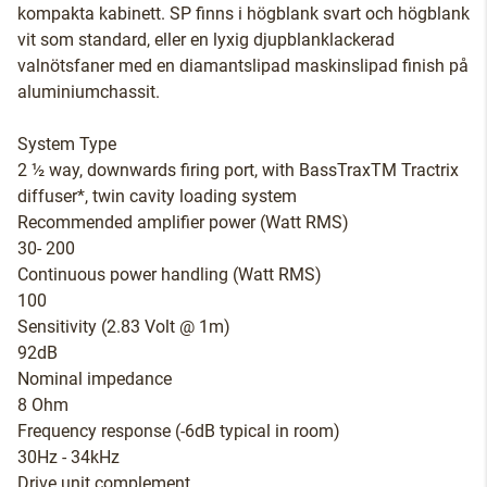
kompakta kabinett. SP finns i högblank svart och högblank
vit som standard, eller en lyxig djupblanklackerad
valnötsfaner med en diamantslipad maskinslipad finish på
aluminiumchassit.
System Type
2 ½ way, downwards firing port, with BassTraxTM Tractrix
diffuser*, twin cavity loading system
Recommended amplifier power (Watt RMS)
30- 200
Continuous power handling (Watt RMS)
100
Sensitivity (2.83 Volt @ 1m)
92dB
Nominal impedance
8 Ohm
Frequency response (-6dB typical in room)
30Hz - 34kHz
Drive unit complement