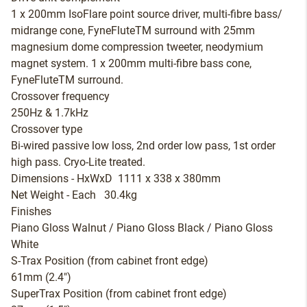
1 x 200mm IsoFlare point source driver, multi-fibre bass/
midrange cone, FyneFluteTM surround with 25mm
magnesium dome compression tweeter, neodymium
magnet system. 1 x 200mm multi-fibre bass cone,
FyneFluteTM surround.
Crossover frequency
250Hz & 1.7kHz
Crossover type
Bi-wired passive low loss, 2nd order low pass, 1st order
high pass. Cryo-Lite treated.
Dimensions - HxWxD 1111 x 338 x 380mm
Net Weight - Each 30.4kg
Finishes
Piano Gloss Walnut / Piano Gloss Black / Piano Gloss
White
S-Trax Position (from cabinet front edge)
61mm (2.4")
SuperTrax Position (from cabinet front edge)