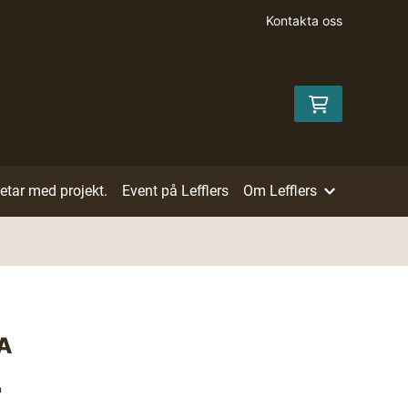
Kontakta oss
betar med projekt.
Event på Lefflers
Om Lefflers
CA
r