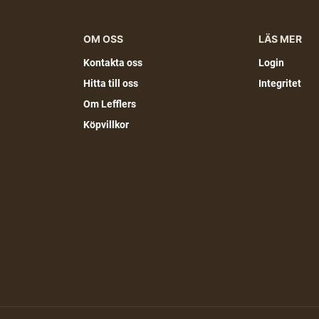
OM OSS
LÄS MER
Kontakta oss
Login
Hitta till oss
Integritet
Om Lefflers
Köpvillkor