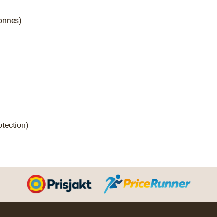
tonnes)
otection)