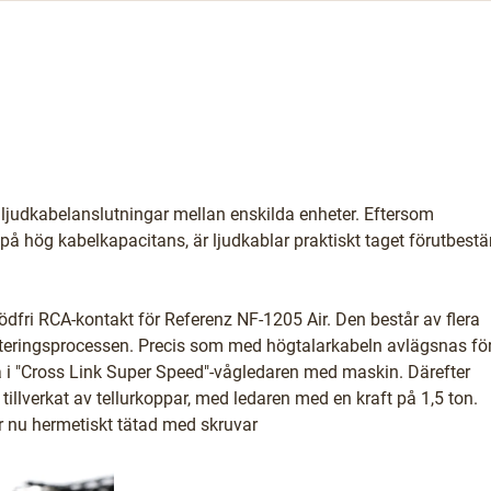
r ljudkabelanslutningar mellan enskilda enheter. Eftersom
 på hög kabelkapacitans, är ljudkablar praktiskt taget förutbes
 lödfri RCA-kontakt för Referenz NF-1205 Air. Den består av flera
ingsprocessen. Precis som med högtalarkabeln avlägsnas för
a i "Cross Link Super Speed"-vågledaren med maskin. Därefter
tillverkat av tellurkoppar, med ledaren med en kraft på 1,5 ton.
r nu hermetiskt tätad med skruvar