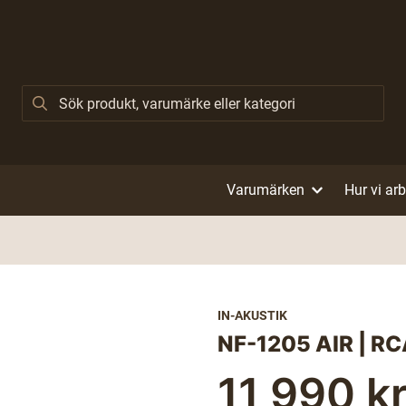
Varumärken
Hur vi ar
IN-AKUSTIK
NF-1205 AIR | R
11 990 k