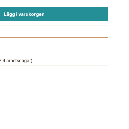
Lägg i varukorgen
Gå till kassan
2-4 arbetsdagar)