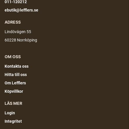
011-120212
ebutik@lefflers.se
ADRESS
Lindövägen 55
60228 Norrköping
OM OSS
Kontakta oss
Hitta till oss
Om Lefflers
Köpvillkor
LÄS MER
Login
Integritet