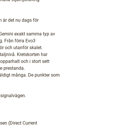
n är det nu dags för
h Gemini exakt samma typ av
ag. Från förra Evo3
ör och utanför skalet.
aljnivå. Kretskorten har
pparhalt och i stort sett
re prestanda.
äldigt många. De punkter som
 signalvägen.
en (Direct Current