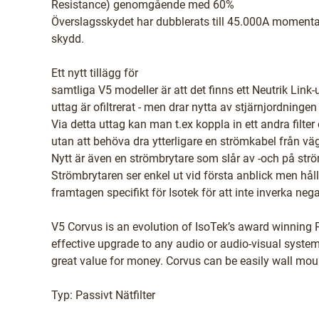
Resistance) genomgående med 60%
Överslagsskydet har dubblerats till 45.000A moment
skydd.
Ett nytt tillägg för
samtliga V5 modeller är att det finns ett Neutrik Link-
uttag är ofiltrerat - men drar nytta av stjärnjordningen
Via detta uttag kan man t.ex koppla in ett andra filter 
utan att behöva dra ytterligare en strömkabel från vä
Nytt är även en strömbrytare som slår av -och på st
Strömbrytaren ser enkel ut vid första anblick men håll
framtagen specifikt för Isotek för att inte inverka nega
V5 Corvus is an evolution of IsoTek’s award winning Po
effective upgrade to any audio or audio-visual syste
great value for money. Corvus can be easily wall mo
Typ: Passivt Nätfilter