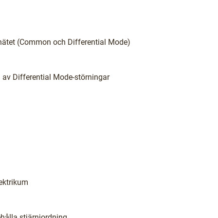
 elnätet (Common och Differential Mode)
 av Differential Mode-störningar
lektrikum
hålla stjärnjordning