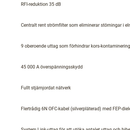
RFI-reduktion 35 dB
Centralt rent strömfilter som eliminerar störningar i
9 oberoende uttag som förhindrar kors-kontaminering
45 000 A överspänningsskydd
Fullt stjärnjordat nätverk
Flertrådig 6N OFC-kabel (silverpläterad) med FEP-die
System Link-uttag för att utöka antalet uttag och bibe