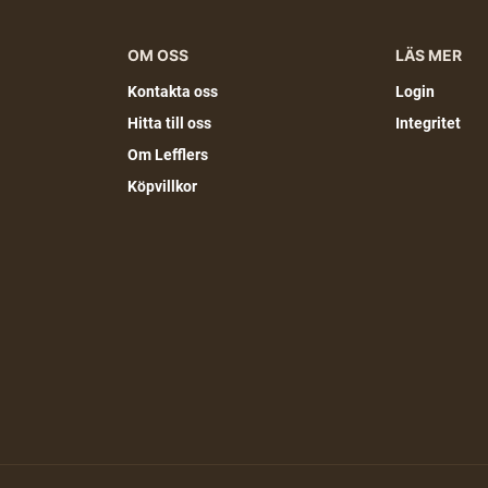
OM OSS
LÄS MER
Kontakta oss
Login
Hitta till oss
Integritet
Om Lefflers
Köpvillkor