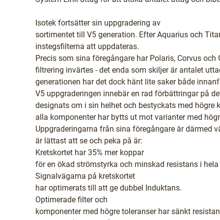
Isotek fortsätter sin uppgradering av
sortimentet till V5 generation. Efter Aquarius och Tita
instegsfilterna att uppdateras.
Precis som sina föregångare har Polaris, Corvus oc
filtrering invärtes - det enda som skiljer är antalet utt
generationen har det dock hänt lite saker både innanf
V5 uppgraderingen innebär en rad förbättringar på det
designats om i sin helhet och bestyckats med högre ko
alla komponenter har bytts ut mot varianter med hög
Uppgraderingarna från sina föregångare är därmed v
är lättast att se och peka på är:
Kretskortet har 35% mer koppar
för en ökad strömstyrka och minskad resistans i hela
Signalvägarna på kretskortet
har optimerats till att ge dubbel Induktans.
Optimerade filter och
komponenter med högre toleranser har sänkt resistans