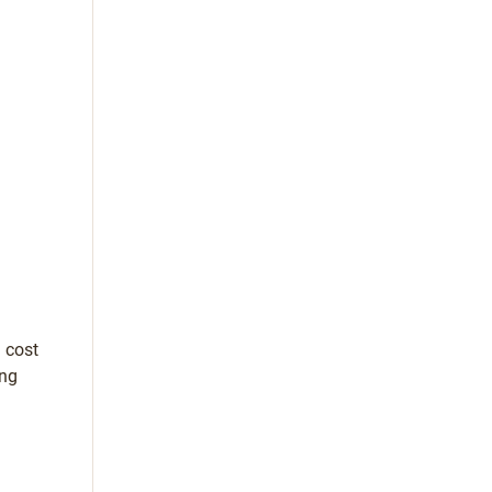
a cost
ing