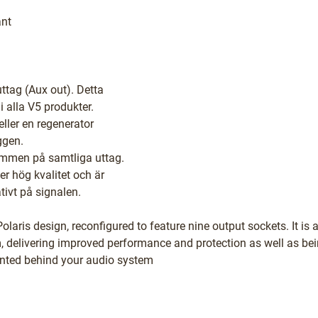
ant
uttag (Aux out). Detta
 i alla V5 produkter.
eller en regenerator
ggen.
römmen på samtliga uttag.
er hög kvalitet och är
tivt på signalen.
laris design, reconfigured to feature nine output sockets. It is 
m, delivering improved performance and protection as well as be
unted behind your audio system