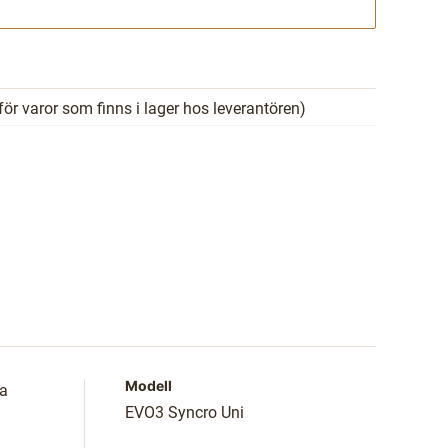
Gå till kassan
för varor som finns i lager hos leverantören)
Modell
ga
EVO3 Syncro Uni