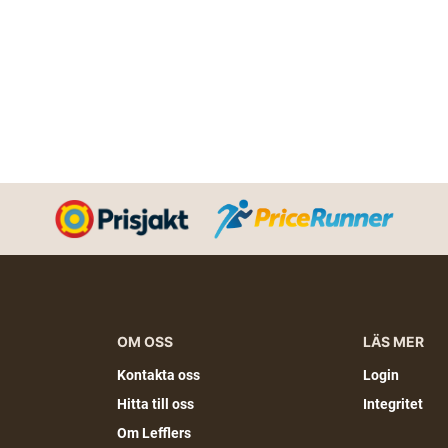
OM OSS
LÄS MER
Kontakta oss
Login
Hitta till oss
Integritet
Om Lefflers