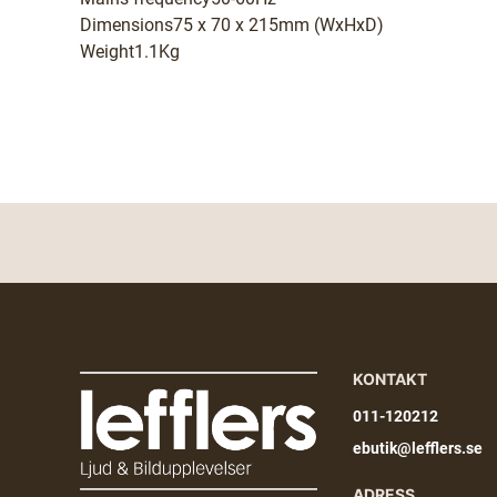
Dimensions75 x 70 x 215mm (WxHxD)
Weight1.1Kg
KONTAKT
011-120212
ebutik@lefflers.se
ADRESS