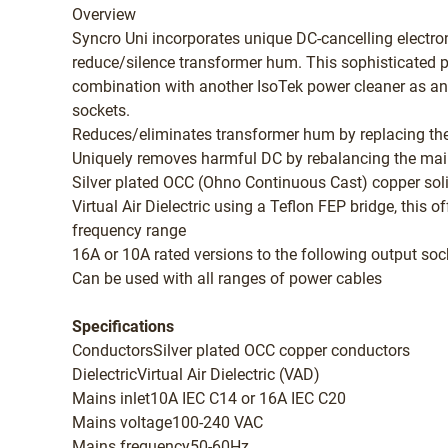
Overview
Syncro Uni incorporates unique DC-cancelling electro
reduce/silence transformer hum. This sophisticated p
combination with another IsoTek power cleaner as an 
sockets.
Reduces/eliminates transformer hum by replacing the 
Uniquely removes harmful DC by rebalancing the mai
Silver plated OCC (Ohno Continuous Cast) copper solid
Virtual Air Dielectric using a Teflon FEP bridge, this 
frequency range
16A or 10A rated versions to the following output soc
Can be used with all ranges of power cables
Specifications
ConductorsSilver plated OCC copper conductors
DielectricVirtual Air Dielectric (VAD)
Mains inlet10A IEC C14 or 16A IEC C20
Mains voltage100-240 VAC
Mains frequency50-60Hz