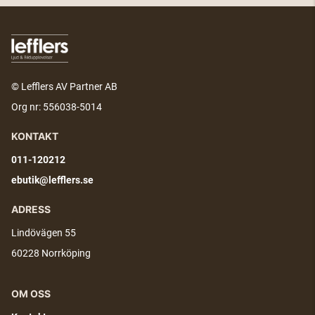
© Lefflers AV Partner AB
Org nr: 556038-5014
KONTAKT
011-120212
ebutik@lefflers.se
ADRESS
Lindövägen 55
60228 Norrköping
OM OSS