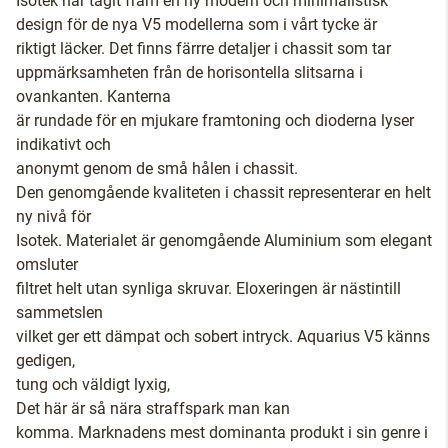
Isotek har tagit fram en ny modern och minimalistisk
design för de nya V5 modellerna som i vårt tycke är
riktigt läcker. Det finns färrre detaljer i chassit som tar
uppmärksamheten från de horisontella slitsarna i
ovankanten. Kanterna
är rundade för en mjukare framtoning och dioderna lyser
indikativt och
anonymt genom de små hålen i chassit.
Den genomgående kvaliteten i chassit representerar en helt
ny nivå för
Isotek. Materialet är genomgående Aluminium som elegant
omsluter
filtret helt utan synliga skruvar. Eloxeringen är nästintill
sammetslen
vilket ger ett dämpat och sobert intryck. Aquarius V5 känns
gedigen,
tung och väldigt lyxig,
Det här är så nära straffspark man kan
komma. Marknadens mest dominanta produkt i sin genre i