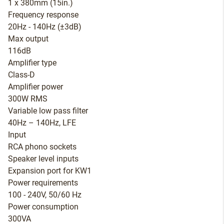
1 x 380mm (15in.)
Frequency response
20Hz - 140Hz (±3dB)
Max output
116dB
Amplifier type
Class-D
Amplifier power
300W RMS
Variable low pass filter
40Hz – 140Hz, LFE
Input
RCA phono sockets
Speaker level inputs
Expansion port for KW1
Power requirements
100 - 240V, 50/60 Hz
Power consumption
300VA