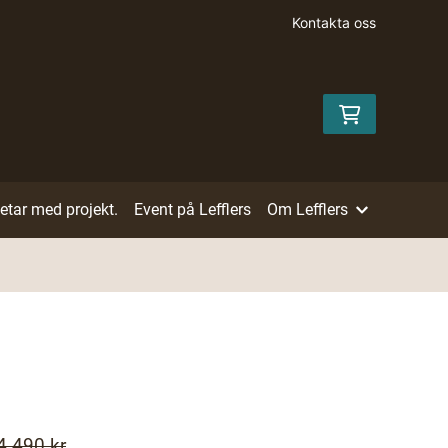
Kontakta oss
betar med projekt.
Event på Lefflers
Om Lefflers
4 490 kr