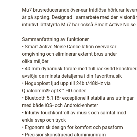
Mu7 brusreducerande över-ear trådlösa hörlurar levere
är på språng. Designad i samarbete med den visionä
intuitivt lättstyrda Mu7 har också Smart Active Noise C
Sammanfattning av funktioner
• Smart Active Noise Cancellation övervakar
omgivning och eliminerar externt brus under
olika miljöer
• 40 mm dynamisk förare med full räckvidd konstruera
avslöja de minsta detaljerna i din favoritmusik
• Högupplöst ljud upp till 24bit/48kHz via
Qualcomm® aptX™ HD-codec
• Bluetooth 5.1 för exceptionellt stabila anslutningar
med både iOS- och Android-enheter
• Intuitiv touchkontroll av musik och samtal med
enkla svep och tryck
• Ergonomisk design för komfort och passform
• Precisionskonstruerad aluminiumram