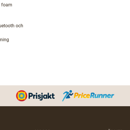
y foam
luetooth och
dning