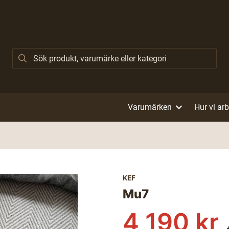
Varumärken
Hur vi ar
KEF
Mu7
4 190 kr