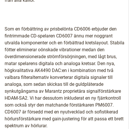
från alla källor.
Som en förbättring av prisbelönta CD6006 erbjuder den
fintrimmade CD-spelaren CD6007 ännu mer noggrant
utvalda komponenter och en förbättrad kretslayout. Stabila
fötter eliminerar oönskade vibrationer medan den
överdimensionerade strömförsörjningen, med lågt brus,
matar spelarens digitala och analoga kretsar. Den nya,
högkvalitativa AK4490 DAC:en i kombination med två
valbara filteralternativ konverterar digitala signaler till
analoga, som sedan skickas till de guldpläterade
synkutgångarna av Marantz proprietära signalförstärkare
HDAM-SA2. Vi har dessutom inkluderat en ny fjärrkontroll
som också styr den matchande förstärkaren PM6007.
CD6007 är försedd med en nyutvecklad och sofistikerad
hörlursförstärkare med gain-justering för att passa ett brett
spektrum av hörlurar.