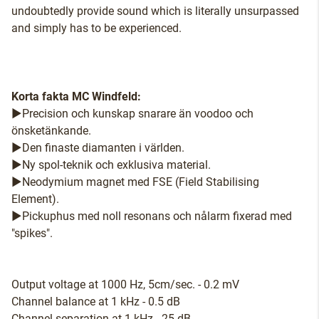
undoubtedly provide sound which is literally unsurpassed
and simply has to be experienced.
Korta fakta MC Windfeld:
►Precision och kunskap snarare än voodoo och
önsketänkande.
►Den finaste diamanten i världen.
►Ny spol-teknik och exklusiva material.
►Neodymium magnet med FSE (Field Stabilising
Element).
►Pickuphus med noll resonans och nålarm fixerad med
"spikes".
Output voltage at 1000 Hz, 5cm/sec. - 0.2 mV
Channel balance at 1 kHz - 0.5 dB
Channel separation at 1 kHz - 25 dB