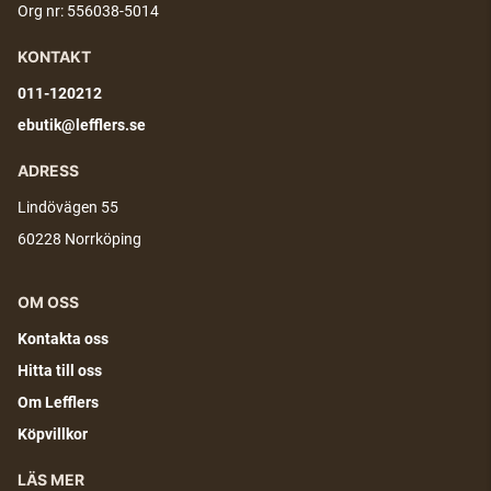
Org nr: 556038-5014
KONTAKT
011-120212
ebutik@lefflers.se
ADRESS
Lindövägen 55
60228 Norrköping
OM OSS
Kontakta oss
Hitta till oss
Om Lefflers
Köpvillkor
LÄS MER