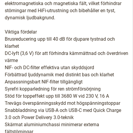
elektromagnetiska och magnetiska fält, vilket förhindrar
störningar med HiFi-utrustning och bibehåller en tyst,
dynamisk ljudbakgrund.
Viktiga fördelar
Brusreducering upp till 40 dB för djupare tystnad och
klarhet
DC-lyft (3,6 V) för att förhindra kärnmättnad och överdriven
värme
NIF- och DC-filter effektiva utan skyddsjord
Förbättrad ljuddynamik med distinkt bas och klarhet
Anpassningsbart NIF-filter tillgängligt
Syrefri kopparledning för ren strömförsörjning
Stöd för toppeffekt upp till 3680 W vid 230 V, 16 A
Trevägs överspänningsskydd mot högspänningstoppar
Snabbladdning via USB-A och USB-C med Quick Charge
3.0 och Power Delivery 3.0-teknik
Skärmat aluminiumchassi minimerar externa
fältstörningar