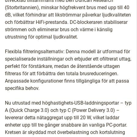
utvecklad tillsammans med Ben Duncan Research
(Storbritannien), minskar högfrekvent brus med upp till 40
dB, vilket förhindrar att likströmmar påverkar ljudkvaliteten
och förbättrar HiFi-prestanda. DC-blockeraren stabiliserar
strömmen och eliminerar brus och värme i känslig
utrustning för optimal ljudkvalitet.
Flexibla filtreringsalternativ: Denna modell är utformad för
specialiserade inställningar och erbjuder ett ofiltrerat uttag,
perfekt för förstärkare, medan de återstående uttagen
filtreras för att förbättra den totala brusreduceringen.
Anpassade konfigurationer finns tillgängliga för att passa
specifika behov.
Nu utrustad med höghastighets-USB-laddningsportar – typ
A (Quick Charge 3.0) och typ C (Power Delivery 3.0) –
levererar detta nätaggregat upp till 20 W, vilket laddar
enheter upp till tre gånger snabbare än vanliga PC-portar.
Kretsen är skyddad mot överbelastning och kortslutning