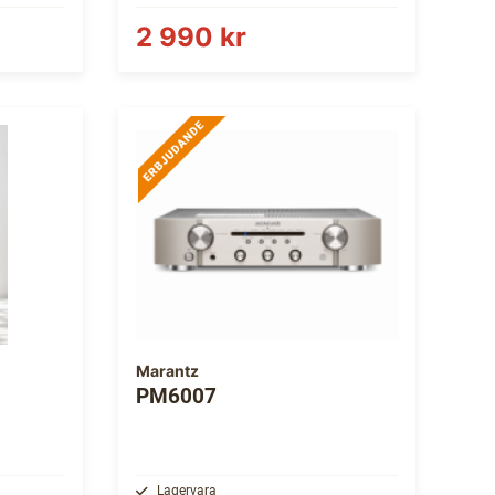
2 990 kr
Marantz
PM6007
Lagervara