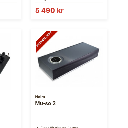
5 490 kr
Naim
Mu-so 2
Finns för visning / demo