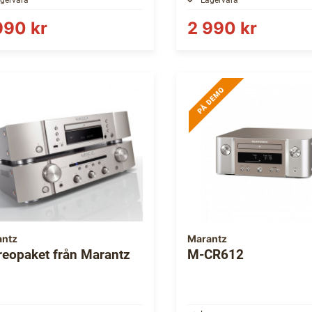
990 kr
2 990 kr
antz
Marantz
reopaket från Marantz
M-CR612