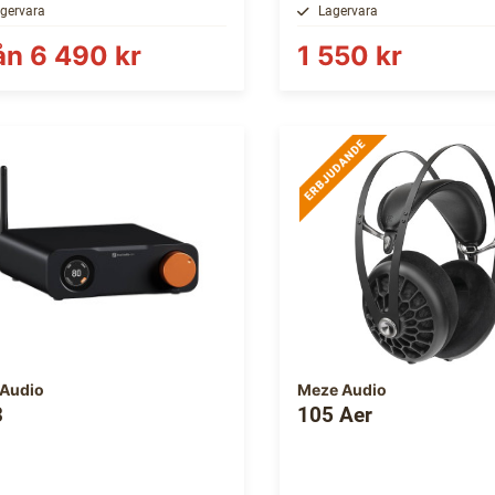
gervara
Lagervara
ån
6 490 kr
1 550 kr
 Audio
Meze Audio
3
105 Aer