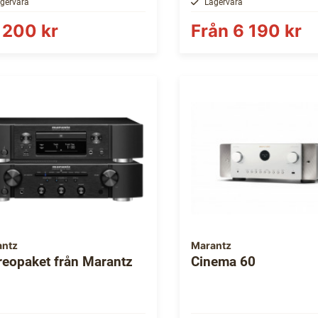
gervara
Lagervara
 200 kr
Från
6 190 kr
antz
Marantz
reopaket från Marantz
Cinema 60