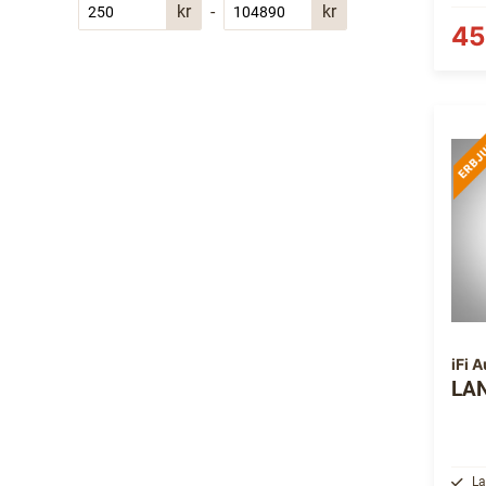
kr
-
kr
45
iFi 
LAN
La