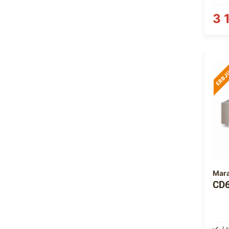
3 
Mar
CD
La