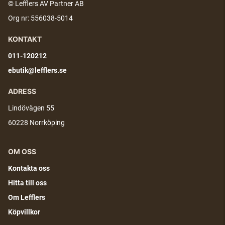
© Lefflers AV Partner AB
Org nr: 556038-5014
KONTAKT
011-120212
ebutik@lefflers.se
ADRESS
Lindövägen 55
60228 Norrköping
OM OSS
Kontakta oss
Hitta till oss
Om Lefflers
Köpvillkor