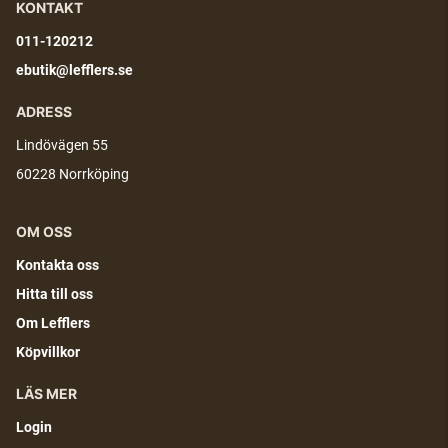
KONTAKT
011-120212
ebutik@lefflers.se
ADRESS
Lindövägen 55
60228 Norrköping
OM OSS
Kontakta oss
Hitta till oss
Om Lefflers
Köpvillkor
LÄS MER
Login