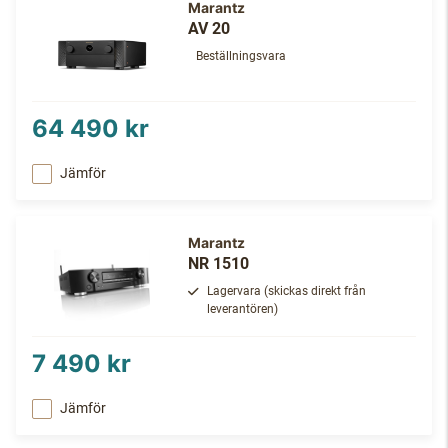
Marantz
AV 20
Beställningsvara
64 490 kr
Jämför
Marantz
NR 1510
Lagervara (skickas direkt från
leverantören)
7 490 kr
Jämför