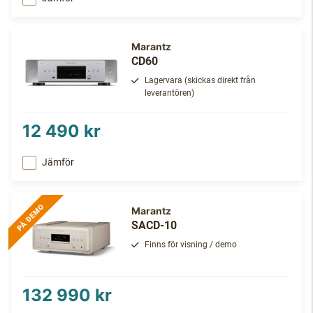
Marantz
CD60
Lagervara (skickas direkt från
leverantören)
12 490 kr
Jämför
Marantz
SACD-10
Finns för visning / demo
132 990 kr